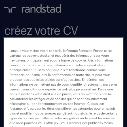
créez votre CV
facilement
Lorsque vous visitez notre site web, le Groupe Randstad France et ses
avec randstad.
partenaires peuvent stocker et récupérer des informations sur votre
navigateur, principalement sous la forme de cookies. Ces informations
peuvent porter sur vous, vos préférences ou votre appareil, et sont
principalement utilisées pour que le site fonctionne comme vous
l’attendez, pour améliorer la performance de notre site, et pour vous
proposer des publicités ciblées sur d’autres sites. En général, ces
En quelques minutes, vous pouvez créer
informations ne permettent pas de vous identifier directement, mais elles
peuvent vous offrir une expérience web plus personnalisée. Parce que
votre CV simplement.
nous respectons votre droit à la vie privée, vous pouvez choisir de ne
Complétez le formulaire, choisissez le
pas autoriser les catégories de cookies qui ne sont pas strictement
nécessaires au bon fonctionnement du site Internet. Cliquez sur
modèle de votre choix,
“paramétrer”, puis sur les titres des différentes catégories pour en savoir
plus et modifier nos paramètres par défaut. Toutefois, le refus de certains
téléchargez ! Alors, prêt à trouver votre
types de cookies peut affecter votre navigation sur le site et les services
que nous pouvons vous offrir (ex : vous recevrez des publicités moins
futur job ?