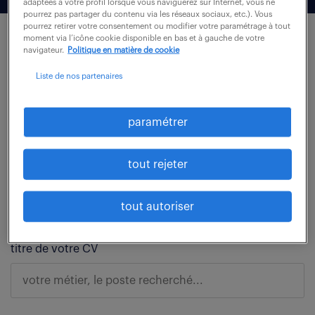
adaptées à votre profil lorsque vous naviguerez sur Internet, vous ne
pourrez pas partager du contenu via les réseaux sociaux, etc.). Vous
pourrez retirer votre consentement ou modifier votre paramétrage à tout
moment via l’icône cookie disponible en bas et à gauche de votre
navigateur.
Politique en matière de cookie
je complète mes informations.
Liste de nos partenaires
paramétrer
mon profil candidat
tout rejeter
mon profil candidat.
tout autoriser
titre de votre CV